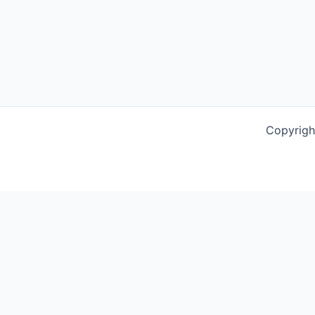
Copyrigh
This website uses cookies to improve your experience. We'l
Schließen