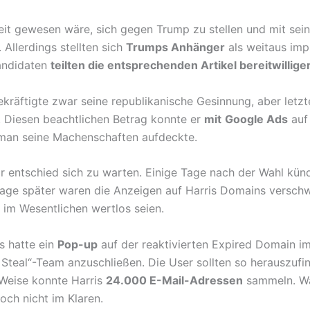
eit gewesen wäre, sich gegen Trump zu stellen und mit sein
Allerdings stellten sich
Trumps Anhänger
als weitaus impu
andidaten
teilten die entsprechenden Artikel bereitwillige
ekräftigte zwar seine republikanische Gesinnung, aber letz
. Diesen beachtlichen Betrag konnte er
mit
Google Ads
auf 
man seine Machenschaften aufdeckte.
Er entschied sich zu warten. Einige Tage nach der Wahl kü
Tage später waren die Anzeigen auf Harris Domains verschw
t im Wesentlichen wertlos seien.
is hatte ein
Pop-up
auf der reaktivierten Expired Domain i
e Steal“-Team anzuschließen. Die User sollten so herauszufi
 Weise konnte Harris
24.000 E-Mail-Adressen
sammeln. Wa
noch nicht im Klaren.