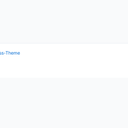
ss-Theme
ish.
Cookie settings
ACCEPT