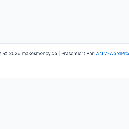
t © 2026 makesmoney.de | Präsentiert von
Astra-WordPre
l assume you're ok with this, but you can opt-out if you w