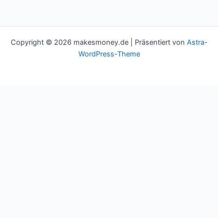
Copyright © 2026 makesmoney.de | Präsentiert von
Astra-
WordPress-Theme
This website uses cookies to improve your experience. We'll
assume you're ok with this, but you can opt-out if you wish.
Cookie settings
ACCEPT
Schließen
Privacy Overview
This website uses cookies to improve your experience while you
navigate through the website. Out of these cookies, the cookies