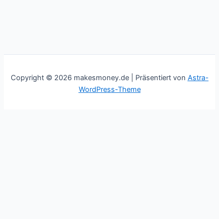
Copyright © 2026 makesmoney.de | Präsentiert von
Astra-
WordPress-Theme
This website uses cookies to improve your experience. We'll
assume you're ok with this, but you can opt-out if you wish.
Cookie settings
ACCEPT
Schließen