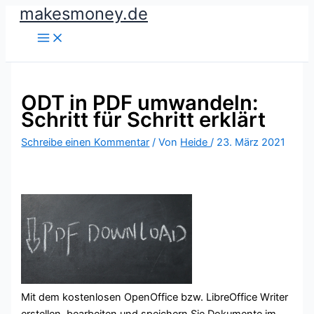
makesmoney.de
Zum
Inhalt
springen
ODT in PDF umwandeln:
Schritt für Schritt erklärt
Schreibe einen Kommentar
/ Von
Heide
/
23. März 2021
Mit dem kostenlosen OpenOffice bzw. LibreOffice Writer
erstellen, bearbeiten und speichern Sie Dokumente im