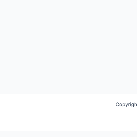
Copyrigh
This website uses cookies to improve your experience. We'l