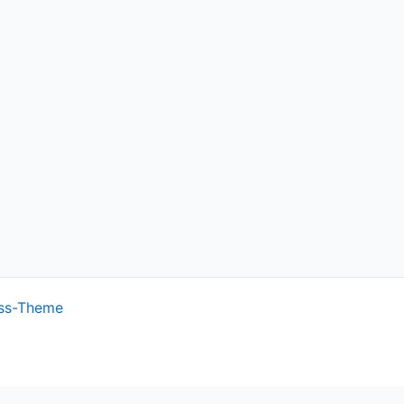
ss-Theme
ish.
Cookie settings
ACCEPT