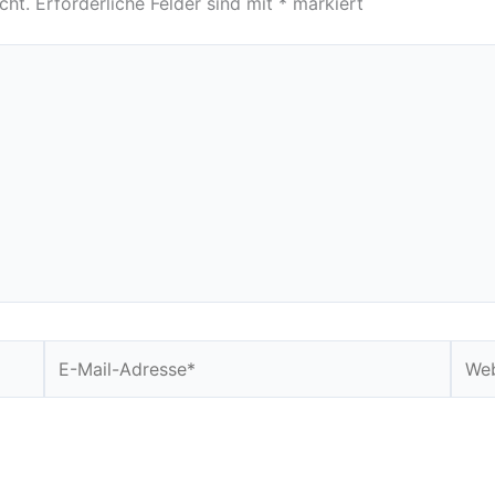
cht.
Erforderliche Felder sind mit
*
markiert
E-
Webs
Mail-
Adresse*