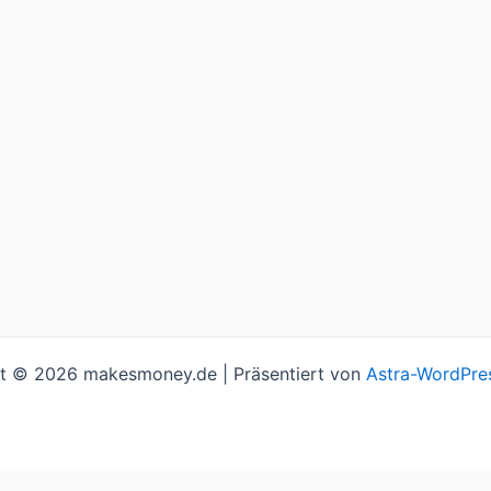
t © 2026 makesmoney.de | Präsentiert von
Astra-WordPre
l assume you're ok with this, but you can opt-out if you w