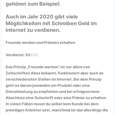
gehören zum Beispiel:
Auch im Jahr 2020 gibt viele
Möglichkeiten mit Schreiben Geld im
Internet zu verdienen.
Freunde werben und Prämien erhalten
Verdienst:
€
€
€€€
Das Prinzip „Freunde werben“ ist vor allem von
Zeitschriften Abos bekannt, funktioniert aber auch an
verschiedensten Stellen im Internet. Bei dem Prinzip
geht es darum jemanden ein Produkt oder eine
Dienstleistung zu empfehlen und bei erfolgreichem
Abschluss eine Gutschrift oder eine Prämie zu erhalten.
In vielen Fällen musst du selbst kein Kunde bei dem
jeweiligen Anbieter sein, manchmal ist das allerdings die