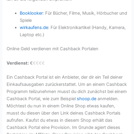
Booklooker
: Für Bücher, Filme, Musik, Hörbucher und
Spiele
wirkaufens.de
: Für Elektronikartikel (Handy, Kamera,
Laptop etc.)
Online Geld verdienen mit Cashback Portalen
Verdienst:
€
€€€€
Ein Cashback Portal ist ein Anbieter, der dir ein Teil deiner
Einkaufsausgaben zurückerstattet. Um an einem Cashback
Programm teilzunehmen musst du dich zunächst bei einem
Cashback Portal, wie zum Beispiel
shoop.de
anmelden.
Möchtest du nun in einem Online Shop etwas kaufen,
musst du diesen über den Link deines Cashback Portals
aufrufen. Kaufst du etwas in diesem Shop erhält das
Cashback Portal eine Provision. Im Grunde agiert dieses