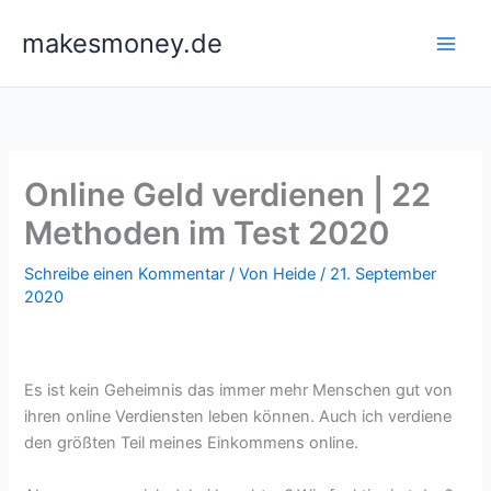
Zum
makesmoney.de
Inhalt
springen
Online Geld verdienen | 22
Methoden im Test 2020
Schreibe einen Kommentar
/ Von
Heide
/
21. September
2020
Es ist kein Geheimnis das immer mehr Menschen gut von
ihren online Verdiensten leben können. Auch ich verdiene
den größten Teil meines Einkommens online.