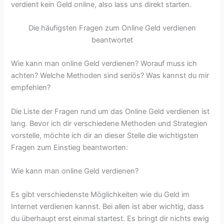
verdient kein Geld online, also lass uns direkt starten.
Die häufigsten Fragen zum Online Geld verdienen
beantwortet
Wie kann man online Geld verdienen? Worauf muss ich
achten? Welche Methoden sind seriös? Was kannst du mir
empfehlen?
Die Liste der Fragen rund um das Online Geld verdienen ist
lang. Bevor ich dir verschiedene Methoden und Strategien
vorstelle, möchte ich dir an dieser Stelle die wichtigsten
Fragen zum Einstieg beantworten:
Wie kann man online Geld verdienen?
Es gibt verschiedenste Möglichkeiten wie du Geld im
Internet verdienen kannst. Bei allen ist aber wichtig, dass
du überhaupt erst einmal startest. Es bringt dir nichts ewig