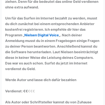
ziehen. Denn für die bedeutet das online Geld verdienen
ohne extra aufwand.
Um für das Surfen im Internet bezahlt zu werden, musst
du dich zunächst bei einem entsprechenden Anbieter
kostenfrei registrieren. Ich empfehle dir hier das
Programm „
Nielsen Digital Voice
„. Nach deiner
Anmeldung musst du in einem Fragebogen einige Fragen
zu deiner Person beantworten. Anschließend kannst du
die Software herunterladen. Laut Nielsen beeinträchtigt
diese in keiner Weise die Leistung deines Computers.
Das war es auch schon. Surfst du jetzt im Internet
verdienst du Geld.
Werde Autor und lasse dich dafür bezahlen
Verdienst:
€€
€€€
Als Autor oder Schriftsteller kannst du von Zuhause