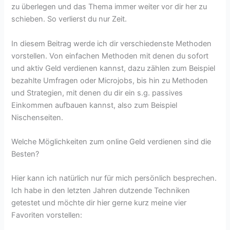
zu überlegen und das Thema immer weiter vor dir her zu
schieben. So verlierst du nur Zeit.
In diesem Beitrag werde ich dir verschiedenste Methoden
vorstellen. Von einfachen Methoden mit denen du sofort
und aktiv Geld verdienen kannst, dazu zählen zum Beispiel
bezahlte Umfragen oder Microjobs, bis hin zu Methoden
und Strategien, mit denen du dir ein s.g. passives
Einkommen aufbauen kannst, also zum Beispiel
Nischenseiten.
Welche Möglichkeiten zum online Geld verdienen sind die
Besten?
Hier kann ich natürlich nur für mich persönlich besprechen.
Ich habe in den letzten Jahren dutzende Techniken
getestet und möchte dir hier gerne kurz meine vier
Favoriten vorstellen: