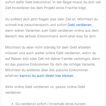
sofort dafür Geld bekommst. In der Regel musst du erst viel
Zeit investieren bis dein Projekt erste Früchte trägt.
Du solltest dich jetzt fragen was dein Ziel ist. Möchtest du
schnell mal zwischendurch und sofort
Geld verdienen
,
dann wären Varianten zum Geld verdienen online aus dem
Bereich des aktiven Einkommens wohl eher was für dich.
Möchtest du aber nicht ständig für dein Geld arbeiten
müssen und auch weiter online Geld verdienen, wenn du
auf Reisen bist oder Zeit mit deiner Familie verbringst, dann
ist das passive Einkommen für dich die richtige Variante.
Möchtest du weiteres über das passive Einkommen
erfahren
kannst du auch direkt hier klicken.
Aktiv online Geld verdienen vs. passiv online Geld
verdienen
Du verdienst sofort / innerhalb eines kurzen