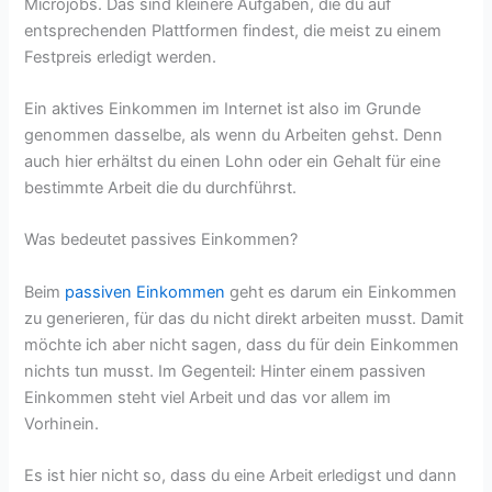
Microjobs. Das sind kleinere Aufgaben, die du auf
entsprechenden Plattformen findest, die meist zu einem
Festpreis erledigt werden.
Ein aktives Einkommen im Internet ist also im Grunde
genommen dasselbe, als wenn du Arbeiten gehst. Denn
auch hier erhältst du einen Lohn oder ein Gehalt für eine
bestimmte Arbeit die du durchführst.
Was bedeutet passives Einkommen?
Beim
passiven Einkommen
geht es darum ein Einkommen
zu generieren, für das du nicht direkt arbeiten musst. Damit
möchte ich aber nicht sagen, dass du für dein Einkommen
nichts tun musst. Im Gegenteil: Hinter einem passiven
Einkommen steht viel Arbeit und das vor allem im
Vorhinein.
Es ist hier nicht so, dass du eine Arbeit erledigst und dann