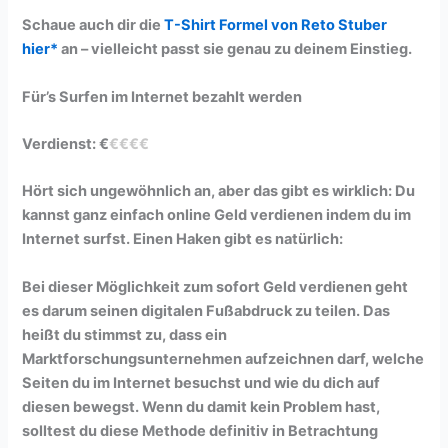
Schaue auch dir die
T-Shirt Formel von Reto Stuber
hier*
an – vielleicht passt sie genau zu deinem Einstieg.
Für’s Surfen im Internet bezahlt werden
Verdienst:
€
€€€€
Hört sich ungewöhnlich an, aber das gibt es wirklich: Du
kannst ganz einfach online Geld verdienen indem du im
Internet surfst. Einen Haken gibt es natürlich:
Bei dieser Möglichkeit zum sofort Geld verdienen geht
es darum seinen digitalen Fußabdruck zu teilen. Das
heißt du stimmst zu, dass ein
Marktforschungsunternehmen aufzeichnen darf, welche
Seiten du im Internet besuchst und wie du dich auf
diesen bewegst. Wenn du damit kein Problem hast,
solltest du diese Methode definitiv in Betrachtung