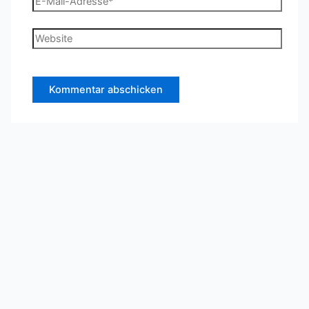
Mail-
Adresse*
Website