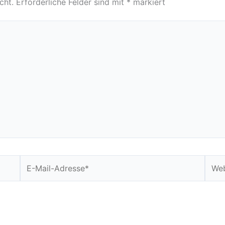
cht.
Erforderliche Felder sind mit
*
markiert
E-
Webs
Mail-
Adresse*