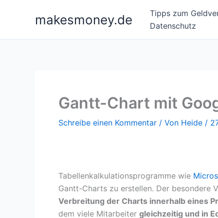
Zum
Tipps zum Geldver
makesmoney.de
Inhalt
Datenschutz
springen
Gantt-Chart mit Googl
Schreibe einen Kommentar
/ Von
Heide
/
2
Tabellenkalkulationsprogramme wie
Micros
Gantt-Charts zu erstellen. Der besondere V
Verbreitung der Charts innerhalb eines P
dem viele Mitarbeiter
gleichzeitig und in E