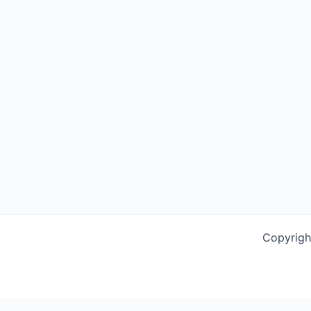
Copyrigh
This website uses cookies to improve your experience. We'l