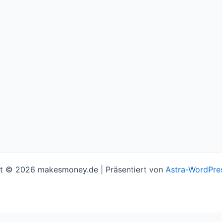
t © 2026 makesmoney.de | Präsentiert von
Astra-WordPre
l assume you're ok with this, but you can opt-out if you w