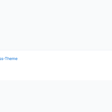
ss-Theme
ish.
Cookie settings
ACCEPT