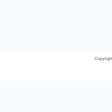
Copyrigh
This website uses cookies to improve your experience. We'l