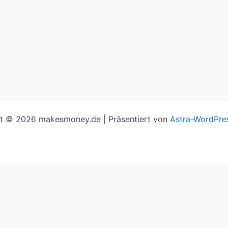
t © 2026 makesmoney.de | Präsentiert von
Astra-WordPre
l assume you're ok with this, but you can opt-out if you w