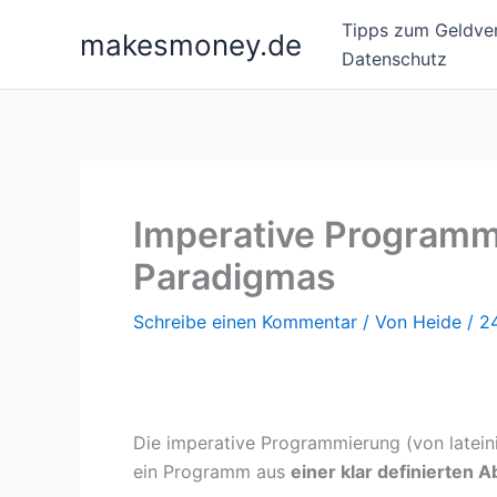
Zum
Tipps zum Geldver
makesmoney.de
Inhalt
Datenschutz
springen
Imperative Programmi
Paradigmas
Schreibe einen Kommentar
/ Von
Heide
/
2
Die imperative Programmierung (von latei
ein Programm aus
einer klar definierten