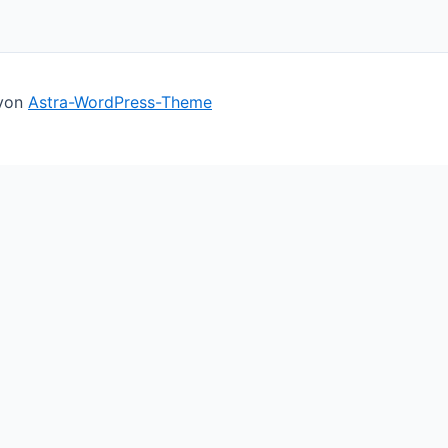
 von
Astra-WordPress-Theme
ll assume you're ok with this, but you can opt-out if you 
le you navigate through the website. Out of these cookies,
basic functionalities of the website. We also use third-par