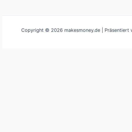
Copyright © 2026 makesmoney.de | Präsentiert
This website uses cookies to improve your experience. We'
Schließen
Privacy Overview
This website uses cookies to improve your experience whi
on your browser as they are essential for the working of 