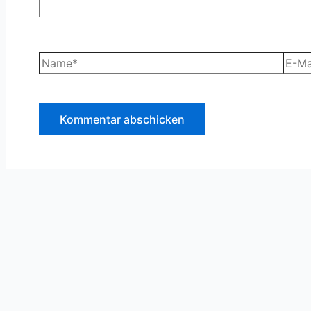
Name*
E-
Mail-
Adre