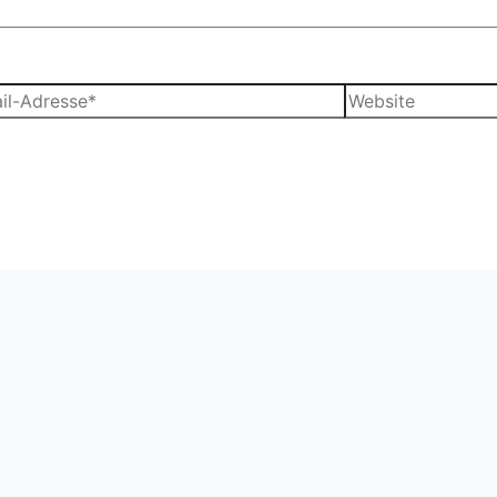
Website
sse*