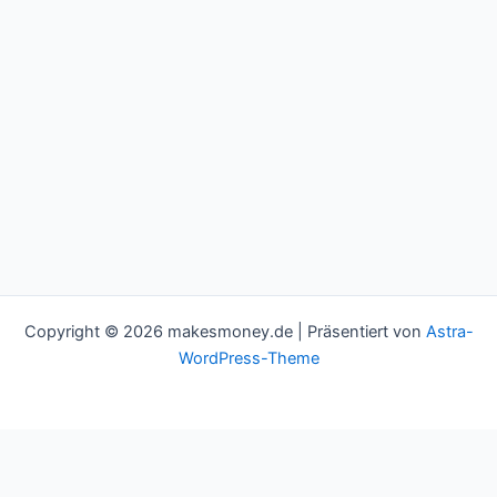
Copyright © 2026 makesmoney.de | Präsentiert von
Astra-
WordPress-Theme
This website uses cookies to improve your experience. We'll
assume you're ok with this, but you can opt-out if you wish.