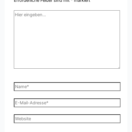
Erforderliche Felder sind mit
*
markiert
Hier
eingeben…
Name*
E-
Mail-
Adresse*
Website