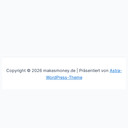
Copyright © 2026 makesmoney.de | Präsentiert von
Astra-
WordPress-Theme
This website uses cookies to improve your experience. We'll
assume you're ok with this, but you can opt-out if you wish.
Cookie settings
ACCEPT