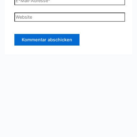
Mail-
Adresse*
Website