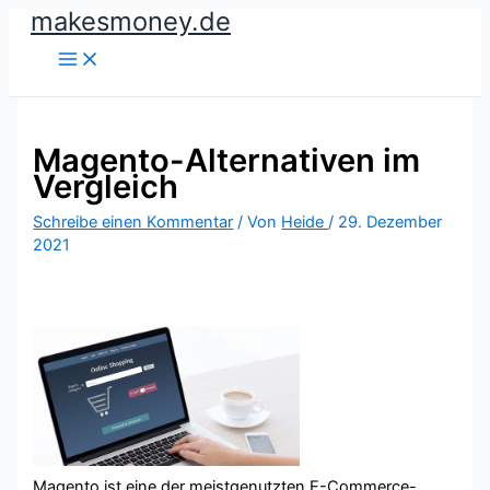
makesmoney.de
Zum
Inhalt
springen
Magento-Alternativen im
Vergleich
Schreibe einen Kommentar
/ Von
Heide
/
29. Dezember
2021
Magento ist eine der meistgenutzten E-Commerce-