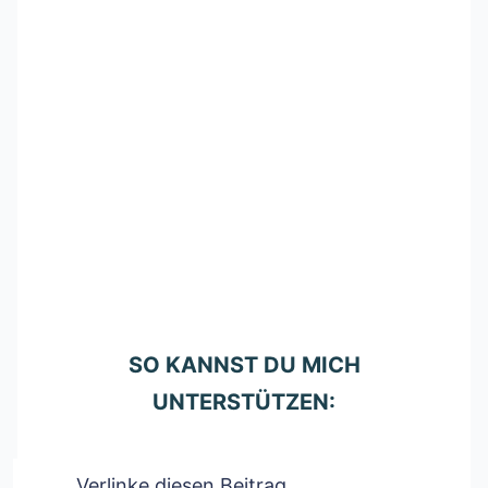
Gerne stelle ich dir diese Inhalte auf
der Online Marketing Site
kostenfrei
zur Verfügung.
Ich verlange dafür kein Geld und
erwarte auch keine Spenden. Aber ich
freue mich sehr, wenn du mich dabei
unterstützt, meine Inhalte zu
verbreiten.
SO KANNST DU MICH
UNTERSTÜTZEN:
Verlinke diesen Beitrag