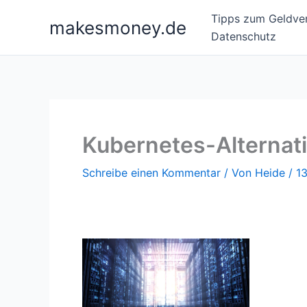
Zum
Tipps zum Geldver
makesmoney.de
Inhalt
Datenschutz
springen
Kubernetes-Alternat
Schreibe einen Kommentar
/ Von
Heide
/
1