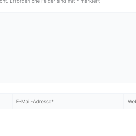
cht.
Erforderliche Felder sind mit
*
markiert
E-
Webs
Mail-
Adresse*