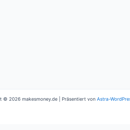
t © 2026 makesmoney.de | Präsentiert von
Astra-WordPre
l assume you're ok with this, but you can opt-out if you w