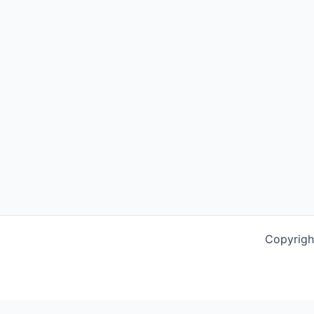
Copyrigh
This website uses cookies to improve your experience. We'l