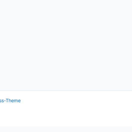
ss-Theme
ish.
Cookie settings
ACCEPT