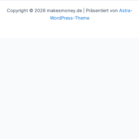
Copyright © 2026 makesmoney.de | Präsentiert von
Astra-
WordPress-Theme
This website uses cookies to improve your experience. We'll
assume you're ok with this, but you can opt-out if you wish.
Cookie settings
ACCEPT
Schließen
Privacy Overview
This website uses cookies to improve your experience while you
navigate through the website. Out of these cookies, the cookies
that are categorized as necessary are stored on your browser as
they are essential for the working of basic functionalities of the