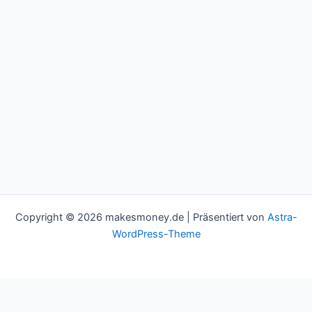
Copyright © 2026 makesmoney.de | Präsentiert von
Astra-
WordPress-Theme
This website uses cookies to improve your experience. We'll
assume you're ok with this, but you can opt-out if you wish.