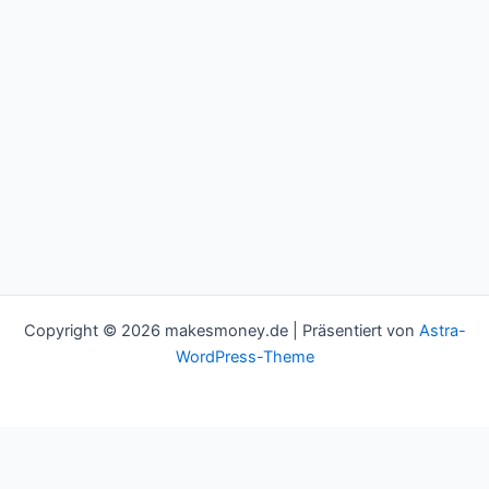
Copyright © 2026 makesmoney.de | Präsentiert von
Astra-
WordPress-Theme
This website uses cookies to improve your experience. We'll
assume you're ok with this, but you can opt-out if you wish.