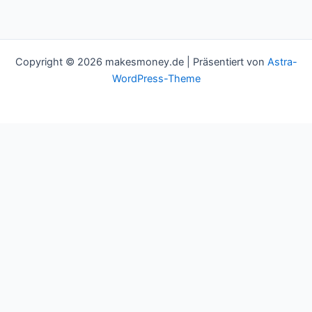
Copyright © 2026 makesmoney.de | Präsentiert von
Astra-
WordPress-Theme
This website uses cookies to improve your experience. We'll
assume you're ok with this, but you can opt-out if you wish.
Cookie settings
ACCEPT
Schließen
Privacy Overview
This website uses cookies to improve your experience while you
navigate through the website. Out of these cookies, the cookies