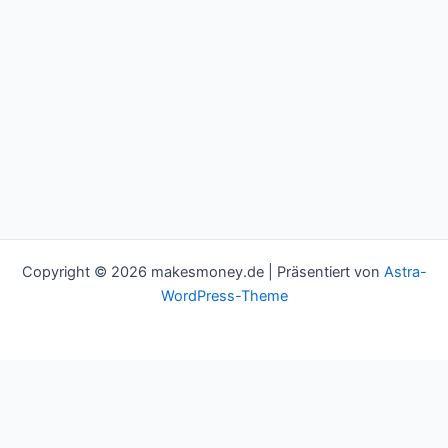
Copyright © 2026 makesmoney.de | Präsentiert von
Astra-
WordPress-Theme
This website uses cookies to improve your experience. We'll
assume you're ok with this, but you can opt-out if you wish.
Cookie settings
ACCEPT