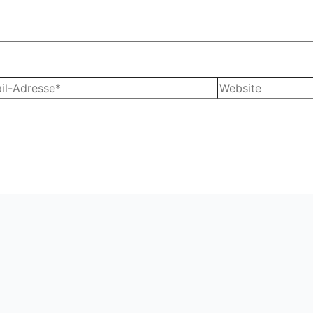
Website
sse*