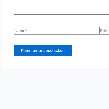
Name*
E-
Mail-
Adre