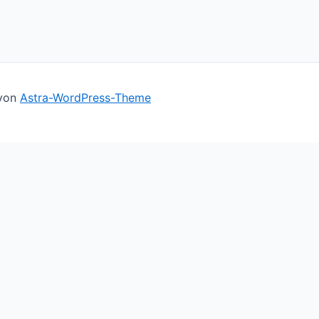
 von
Astra-WordPress-Theme
ll assume you're ok with this, but you can opt-out if you 