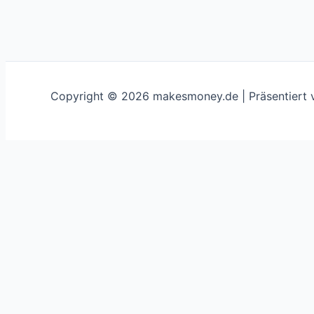
Copyright © 2026 makesmoney.de | Präsentiert
This website uses cookies to improve your experience. We'
Schließen
Privacy Overview