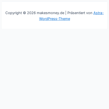
Copyright © 2026 makesmoney.de | Präsentiert von
Astra-
WordPress-Theme
This website uses cookies to improve your experience. We'll
assume you're ok with this, but you can opt-out if you wish.
Cookie settings
ACCEPT
Schließen
Privacy Overview
This website uses cookies to improve your experience while
you navigate through the website. Out of these cookies, the
cookies that are categorized as necessary are stored on your