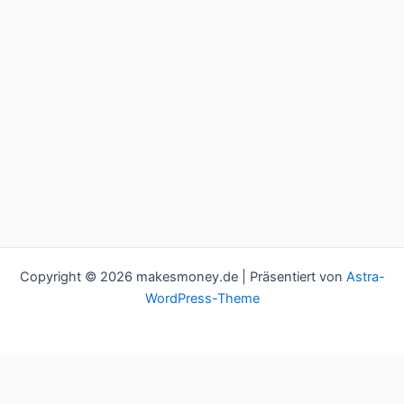
Copyright © 2026 makesmoney.de | Präsentiert von
Astra-
WordPress-Theme
This website uses cookies to improve your experience. We'll
assume you're ok with this, but you can opt-out if you wish.