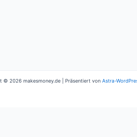
t © 2026 makesmoney.de | Präsentiert von
Astra-WordPre
l assume you're ok with this, but you can opt-out if you w