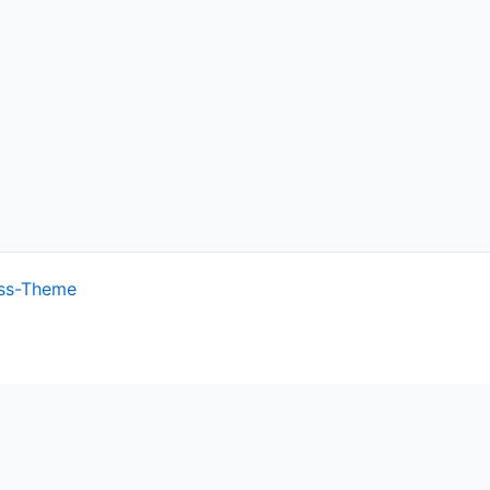
ss-Theme
ish.
Cookie settings
ACCEPT