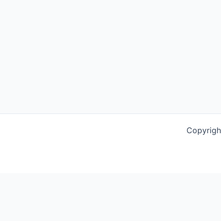
Copyrigh
This website uses cookies to improve your experience. We'l