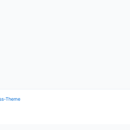
ss-Theme
ish.
Cookie settings
ACCEPT