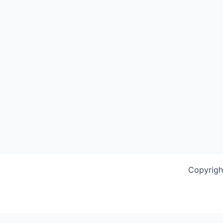
Copyrigh
This website uses cookies to improve your experience. We'l