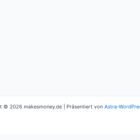
t © 2026 makesmoney.de | Präsentiert von
Astra-WordPre
l assume you're ok with this, but you can opt-out if you w