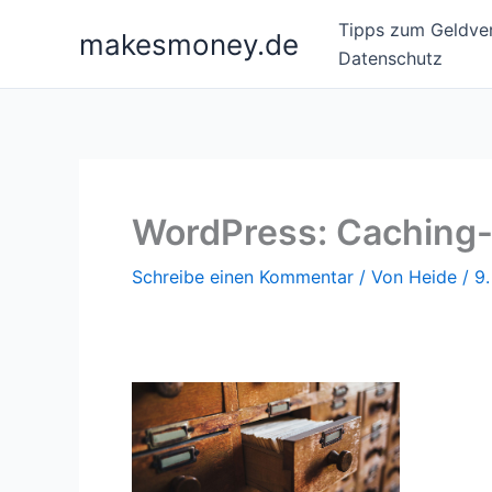
Zum
Tipps zum Geldver
makesmoney.de
Inhalt
Datenschutz
springen
WordPress: Caching-P
Schreibe einen Kommentar
/ Von
Heide
/
9