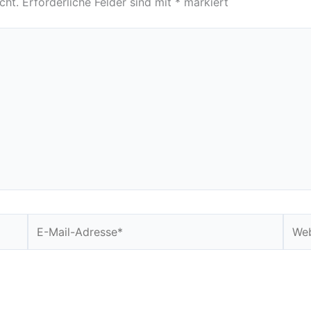
cht.
Erforderliche Felder sind mit
*
markiert
E-
Webs
Mail-
Adresse*