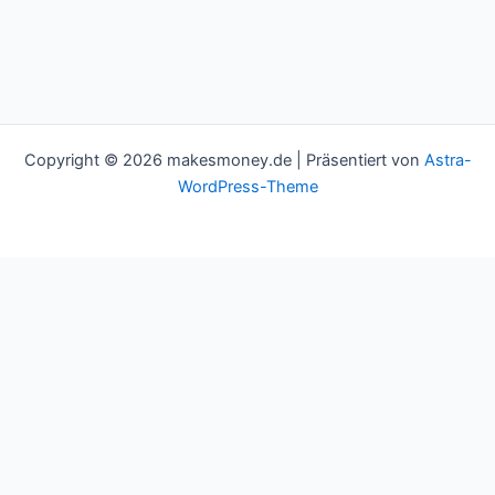
Copyright © 2026 makesmoney.de | Präsentiert von
Astra-
WordPress-Theme
This website uses cookies to improve your experience. We'll
assume you're ok with this, but you can opt-out if you wish.
Cookie settings
ACCEPT
Schließen
Privacy Overview