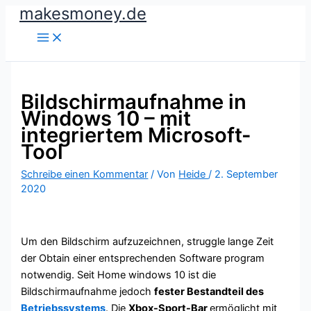
makesmoney.de
Zum
Inhalt
springen
Bildschirmaufnahme in
Windows 10 – mit
integriertem Microsoft-
Tool
Schreibe einen Kommentar
/ Von
Heide
/
2. September
2020
Um den Bildschirm aufzuzeichnen, struggle lange Zeit
der Obtain einer entsprechenden Software program
notwendig. Seit Home windows 10 ist die
Bildschirmaufnahme jedoch
fester Bestandteil des
Betriebssystems
. Die
Xbox-Sport-Bar
ermöglicht mit