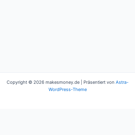
Copyright © 2026 makesmoney.de | Präsentiert von
Astra-
WordPress-Theme
This website uses cookies to improve your experience. We'll
assume you're ok with this, but you can opt-out if you wish.
Cookie settings
ACCEPT