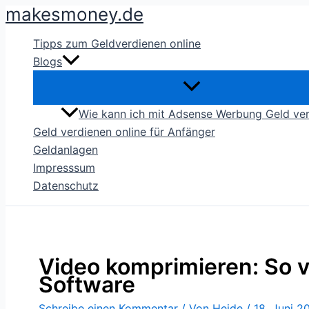
makesmoney.de
Zum
Inhalt
Tipps zum Geldverdienen online
springen
Blogs
Wie kann ich mit Adsense Werbung Geld ve
Geld verdienen online für Anfänger
Geldanlagen
Impresssum
Datenschutz
Video komprimieren: So v
Software
Schreibe einen Kommentar
/ Von
Heide
/
18. Juni 2