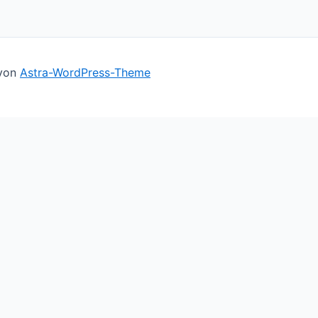
 von
Astra-WordPress-Theme
ll assume you're ok with this, but you can opt-out if you 
le you navigate through the website. Out of these cookies,
basic functionalities of the website. We also use third-par