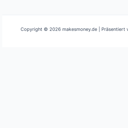
Copyright © 2026 makesmoney.de | Präsentiert
This website uses cookies to improve your experience. We'
Schließen
Privacy Overview
This website uses cookies to improve your experience whi
on your browser as they are essential for the working of 