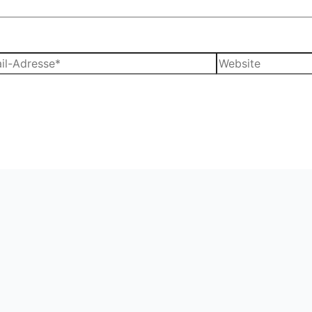
Website
sse*