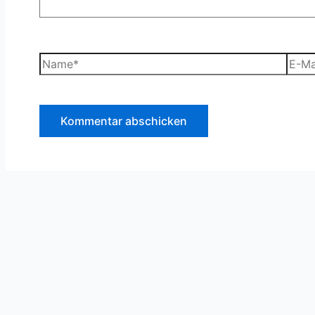
Name*
E-
Mail-
Adre