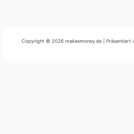
Copyright © 2026 makesmoney.de | Präsentiert
This website uses cookies to improve your experience. We'
Schließen
Privacy Overview