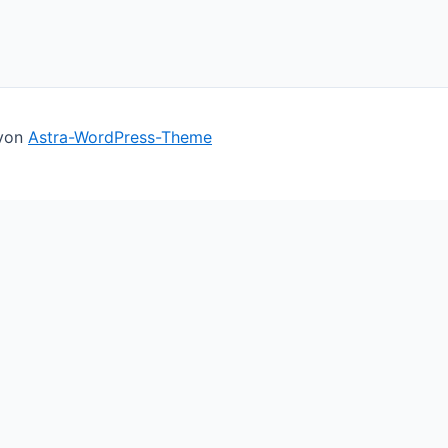
 von
Astra-WordPress-Theme
ll assume you're ok with this, but you can opt-out if you 