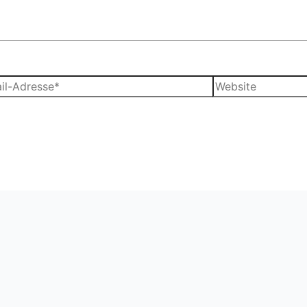
Website
sse*