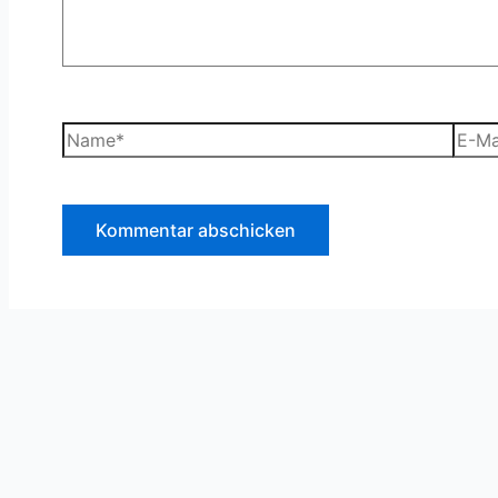
Name*
E-
Mail-
Adre