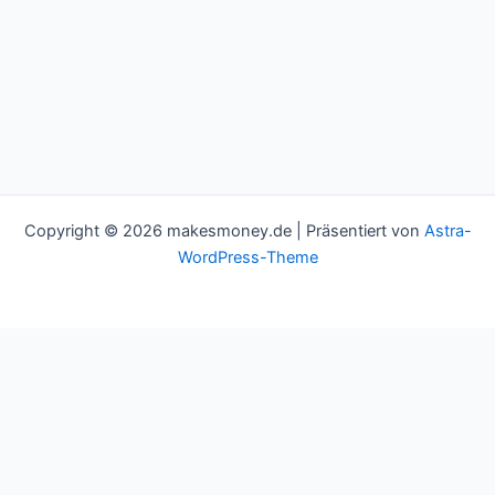
Copyright © 2026 makesmoney.de | Präsentiert von
Astra-
WordPress-Theme
This website uses cookies to improve your experience. We'll
assume you're ok with this, but you can opt-out if you wish.
Cookie settings
ACCEPT