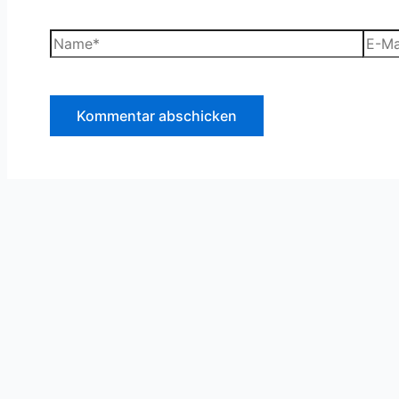
Name*
E-
Mail-
Adre