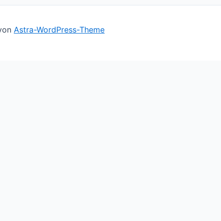
 von
Astra-WordPress-Theme
ll assume you're ok with this, but you can opt-out if you 
le you navigate through the website. Out of these cookies,
basic functionalities of the website. We also use third-par
owser only with your consent. You also have the option to o