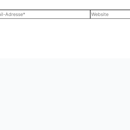
Website
sse*