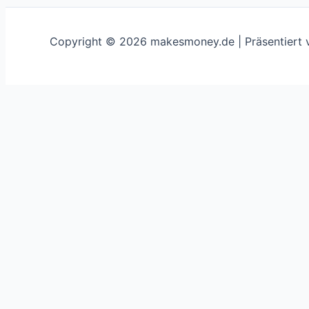
Copyright © 2026 makesmoney.de | Präsentiert
This website uses cookies to improve your experience. We'
Schließen
Privacy Overview
This website uses cookies to improve your experience whi
on your browser as they are essential for the working of 
use this website. These cookies will be stored in your br