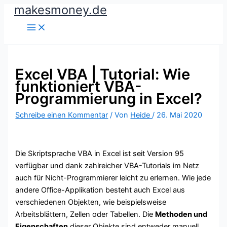
makesmoney.de
Zum
Inhalt
springen
Excel VBA | Tutorial: Wie
funktioniert VBA-
Programmierung in Excel?
Schreibe einen Kommentar
/ Von
Heide
/
26. Mai 2020
Die Skriptsprache VBA in Excel ist seit Version 95
verfügbar und dank zahlreicher VBA-Tutorials im Netz
auch für Nicht-Programmierer leicht zu erlernen. Wie jede
andere Office-Applikation besteht auch Excel aus
verschiedenen Objekten, wie beispielsweise
Arbeitsblättern, Zellen oder Tabellen. Die
Methoden und
Eigenschaften
dieser Objekte sind entweder manuell