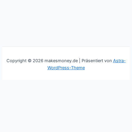
Copyright © 2026 makesmoney.de | Präsentiert von
Astra-
WordPress-Theme
This website uses cookies to improve your experience. We'll
assume you're ok with this, but you can opt-out if you wish.
Cookie settings
ACCEPT