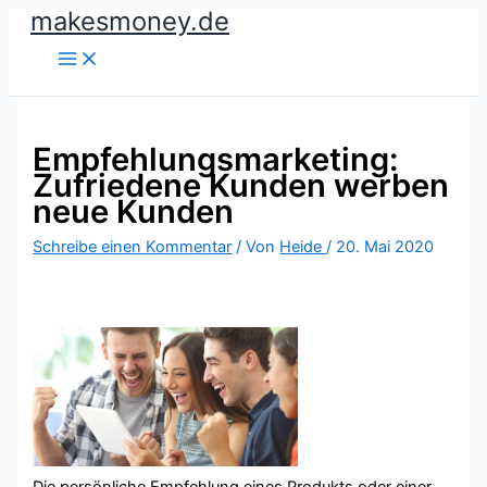
makesmoney.de
Zum
Inhalt
springen
Empfehlungsmarketing:
Zufriedene Kunden werben
neue Kunden
Schreibe einen Kommentar
/ Von
Heide
/
20. Mai 2020
Die persönliche Empfehlung eines Produkts oder einer