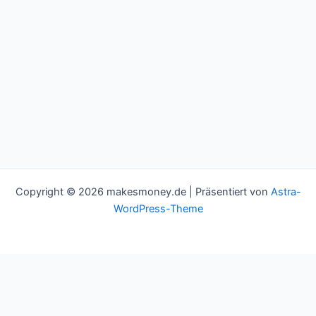
Copyright © 2026 makesmoney.de | Präsentiert von
Astra-
WordPress-Theme
This website uses cookies to improve your experience. We'll
assume you're ok with this, but you can opt-out if you wish.
Cookie settings
ACCEPT