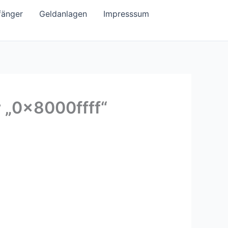
fänger
Geldanlagen
Impresssum
r „0x8000ffff“