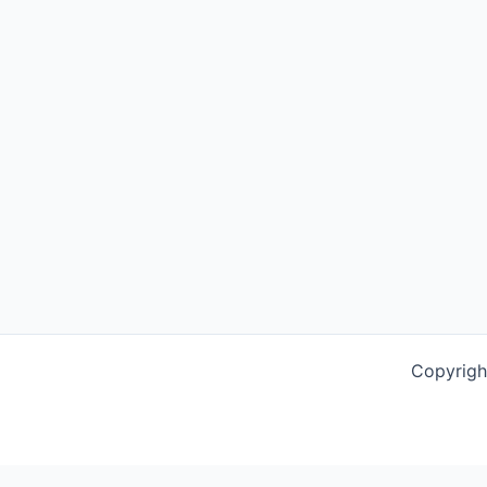
Copyrigh
This website uses cookies to improve your experience. We'l