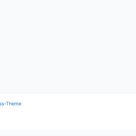
ss-Theme
ish.
Cookie settings
ACCEPT