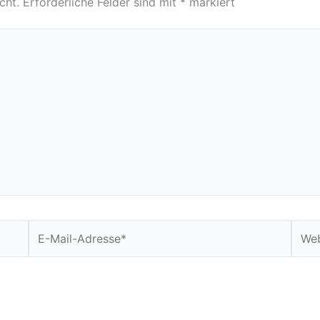
cht.
Erforderliche Felder sind mit
*
markiert
E-
Webs
Mail-
Adresse*