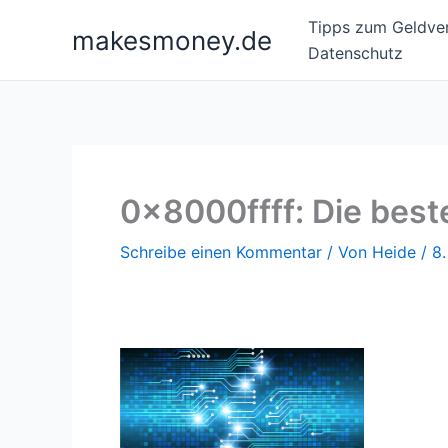
Zum
Tipps zum Geldver
makesmoney.de
Inhalt
Datenschutz
springen
0x8000ffff: Die best
Schreibe einen Kommentar
/ Von
Heide
/
8