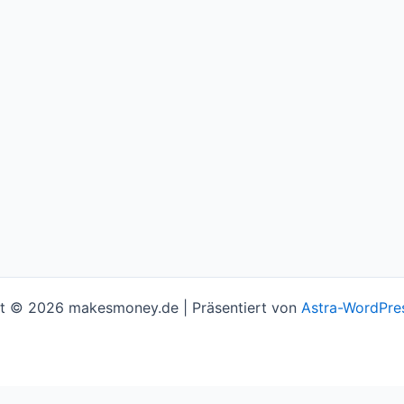
t © 2026 makesmoney.de | Präsentiert von
Astra-WordPre
l assume you're ok with this, but you can opt-out if you w