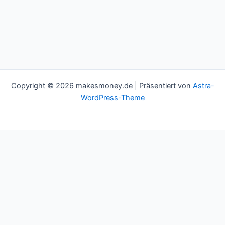
Copyright © 2026 makesmoney.de | Präsentiert von
Astra-
WordPress-Theme
This website uses cookies to improve your experience. We'll
assume you're ok with this, but you can opt-out if you wish.
Cookie settings
ACCEPT
Schließen