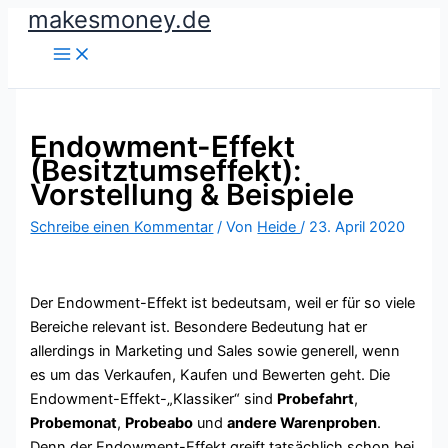
makesmoney.de
Zum
Inhalt
springen
Endowment-Effekt
(Besitztumseffekt):
Vorstellung & Beispiele
Schreibe einen Kommentar
/ Von
Heide
/
23. April 2020
Der Endowment-Effekt ist bedeutsam, weil er für so viele
Bereiche relevant ist. Besondere Bedeutung hat er
allerdings in Marketing und Sales sowie generell, wenn
es um das Verkaufen, Kaufen und Bewerten geht. Die
Endowment-Effekt-„Klassiker“ sind
Probefahrt
,
Probemonat
,
Probeabo
und
andere Warenproben
.
Denn der Endowment-Effekt greift tatsächlich schon bei