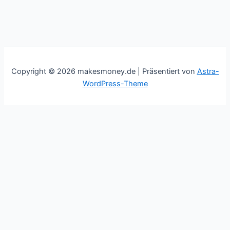
Copyright © 2026 makesmoney.de | Präsentiert von
Astra-
WordPress-Theme
This website uses cookies to improve your experience. We'll
assume you're ok with this, but you can opt-out if you wish.
Cookie settings
ACCEPT
Schließen
Privacy Overview