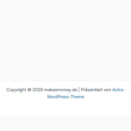
Copyright © 2026 makesmoney.de | Präsentiert von
Astra-
WordPress-Theme
This website uses cookies to improve your experience. We'll
assume you're ok with this, but you can opt-out if you wish.