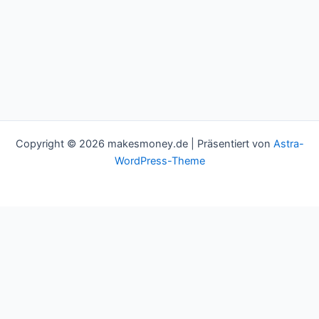
Copyright © 2026 makesmoney.de | Präsentiert von
Astra-
WordPress-Theme
This website uses cookies to improve your experience. We'll
assume you're ok with this, but you can opt-out if you wish.
Cookie settings
ACCEPT