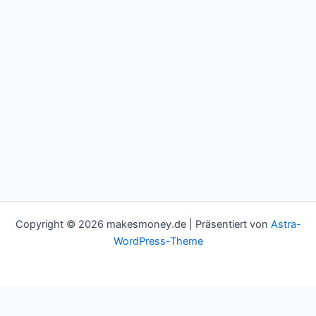
Copyright © 2026 makesmoney.de | Präsentiert von
Astra-
WordPress-Theme
This website uses cookies to improve your experience. We'll
assume you're ok with this, but you can opt-out if you wish.