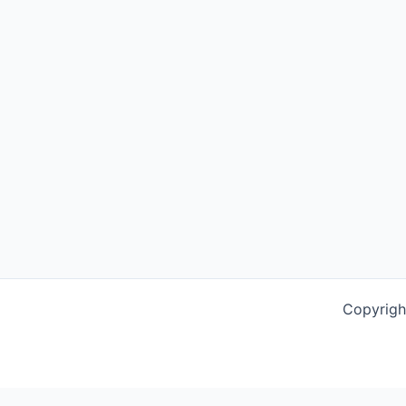
Copyrigh
This website uses cookies to improve your experience. We'l