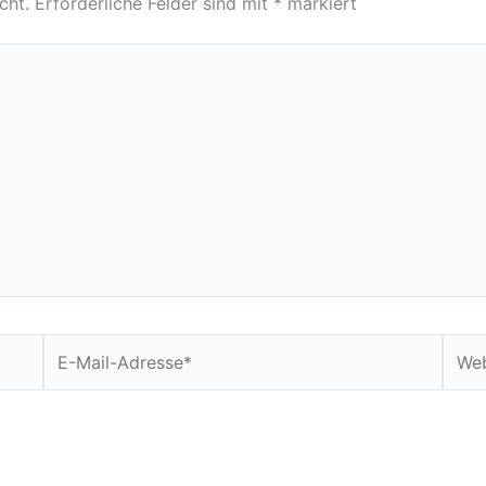
cht.
Erforderliche Felder sind mit
*
markiert
E-
Webs
Mail-
Adresse*