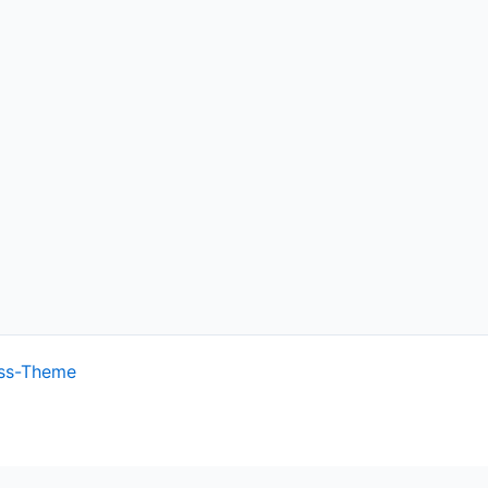
ss-Theme
ish.
Cookie settings
ACCEPT