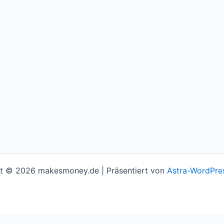
t © 2026 makesmoney.de | Präsentiert von
Astra-WordPre
l assume you're ok with this, but you can opt-out if you w