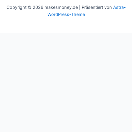
Copyright © 2026 makesmoney.de | Präsentiert von
Astra-
WordPress-Theme
This website uses cookies to improve your experience. We'll
assume you're ok with this, but you can opt-out if you wish.
Cookie settings
ACCEPT
Schließen
Privacy Overview
This website uses cookies to improve your experience while you
navigate through the website. Out of these cookies, the cookies
that are categorized as necessary are stored on your browser as
they are essential for the working of basic functionalities of the
website. We also use third-party cookies that help us analyze and