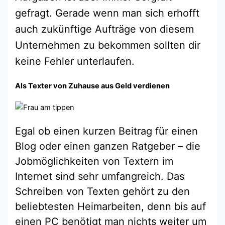
gefragt. Gerade wenn man sich erhofft
auch zukünftige Aufträge von diesem
Unternehmen zu bekommen sollten dir
keine Fehler unterlaufen.
Als Texter von Zuhause aus Geld verdienen
Egal ob einen kurzen Beitrag für einen
Blog oder einen ganzen Ratgeber – die
Jobmöglichkeiten von Textern im
Internet sind sehr umfangreich. Das
Schreiben von Texten gehört zu den
beliebtesten Heimarbeiten, denn bis auf
einen PC benötigt man nichts weiter um