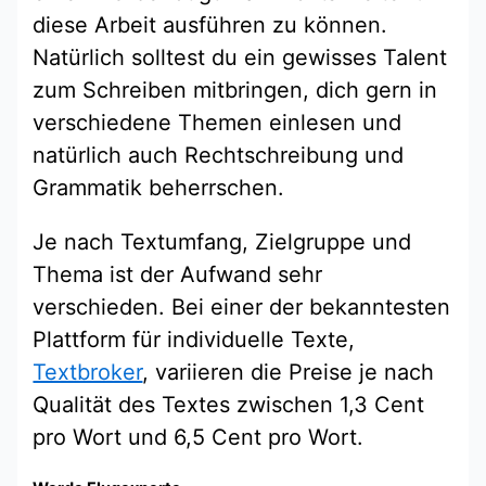
diese Arbeit ausführen zu können.
Natürlich solltest du ein gewisses Talent
zum Schreiben mitbringen, dich gern in
verschiedene Themen einlesen und
natürlich auch Rechtschreibung und
Grammatik beherrschen.
Je nach Textumfang, Zielgruppe und
Thema ist der Aufwand sehr
verschieden. Bei einer der bekanntesten
Plattform für individuelle Texte,
Textbroker
, variieren die Preise je nach
Qualität des Textes zwischen 1,3 Cent
pro Wort und 6,5 Cent pro Wort.