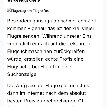
Werde Flugexperte
Besonders günstig und schnell ans Ziel
kommen – genau das ist der Ziel vieler
Flugreisenden. Während unserer Eins
vermutlich einfach auf die bekannten
Flugsuchmaschinen zurückgreifen
würde, erstellen echte Profis eine
Flugsuche bei Flightfox eine
Suchanzeige.
Die Aufgabe der Flugexperten ist es
dann im Internet nach dem absolut
besten Preis zu recherchieren. Oft