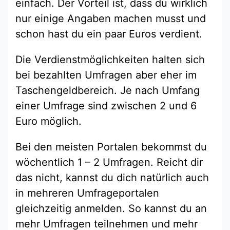
einfach. Der Vorteil ist, dass du wirklich
nur einige Angaben machen musst und
schon hast du ein paar Euros verdient.
Die Verdienstmöglichkeiten halten sich
bei bezahlten Umfragen aber eher im
Taschengeldbereich. Je nach Umfang
einer Umfrage sind zwischen 2 und 6
Euro möglich.
Bei den meisten Portalen bekommst du
wöchentlich 1 – 2 Umfragen. Reicht dir
das nicht, kannst du dich natürlich auch
in mehreren Umfrageportalen
gleichzeitig anmelden. So kannst du an
mehr Umfragen teilnehmen und mehr