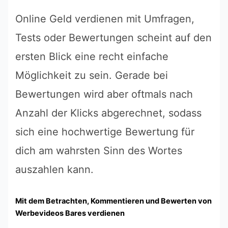
Online Geld verdienen mit Umfragen,
Tests oder Bewertungen scheint auf den
ersten Blick eine recht einfache
Möglichkeit zu sein. Gerade bei
Bewertungen wird aber oftmals nach
Anzahl der Klicks abgerechnet, sodass
sich eine hochwertige Bewertung für
dich am wahrsten Sinn des Wortes
auszahlen kann.
Mit dem Betrachten, Kommentieren und Bewerten von
Werbevideos Bares verdienen