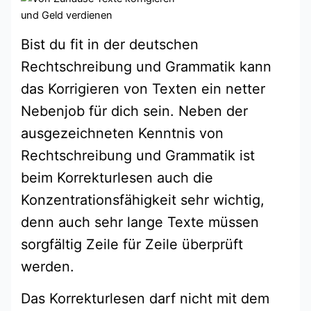
Bist du fit in der deutschen
Rechtschreibung und Grammatik kann
das Korrigieren von Texten ein netter
Nebenjob für dich sein. Neben der
ausgezeichneten Kenntnis von
Rechtschreibung und Grammatik ist
beim Korrekturlesen auch die
Konzentrationsfähigkeit sehr wichtig,
denn auch sehr lange Texte müssen
sorgfältig Zeile für Zeile überprüft
werden.
Das Korrekturlesen darf nicht mit dem