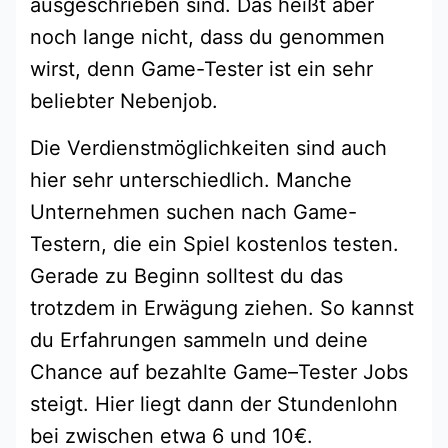
ausgeschrieben sind. Das heißt aber
noch lange nicht, dass du genommen
wirst, denn Game-Tester ist ein sehr
beliebter Nebenjob.
Die Verdienstmöglichkeiten sind auch
hier sehr unterschiedlich. Manche
Unternehmen suchen nach Game-
Testern, die ein Spiel kostenlos testen.
Gerade zu Beginn solltest du das
trotzdem in Erwägung ziehen. So kannst
du Erfahrungen sammeln und deine
Chance auf bezahlte Game–Tester Jobs
steigt. Hier liegt dann der Stundenlohn
bei zwischen etwa 6 und 10€.