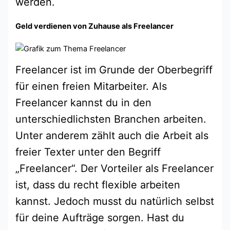
werden.
Geld verdienen von Zuhause als Freelancer
Freelancer ist im Grunde der Oberbegriff
für einen freien Mitarbeiter. Als
Freelancer kannst du in den
unterschiedlichsten Branchen arbeiten.
Unter anderem zählt auch die Arbeit als
freier Texter unter den Begriff
„Freelancer“. Der Vorteiler als Freelancer
ist, dass du recht flexible arbeiten
kannst. Jedoch musst du natürlich selbst
für deine Aufträge sorgen. Hast du