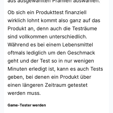
aus ausgewählten Prämien auswählen.
Ob sich ein Produkttest finanziell
wirklich lohnt kommt also ganz auf das
Produkt an, denn auch die Testräume
sind vollkommen unterschiedlich.
Während es bei einem Lebensmittel
oftmals lediglich um den Geschmack
geht und der Test so in nur wenigen
Minuten erledigt ist, kann es auch Tests
geben, bei denen ein Produkt über
einen längeren Zeitraum getestet
werden muss.
Game-Tester werden