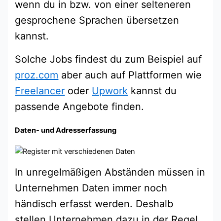
wenn du in bzw. von einer selteneren
gesprochene Sprachen übersetzen
kannst.
Solche Jobs findest du zum Beispiel auf
proz.com
aber auch auf Plattformen wie
Freelancer
oder
Upwork
kannst du
passende Angebote finden.
Daten- und Adresserfassung
In unregelmäßigen Abständen müssen in
Unternehmen Daten immer noch
händisch erfasst werden. Deshalb
stellen Unternehmen dazu in der Regel