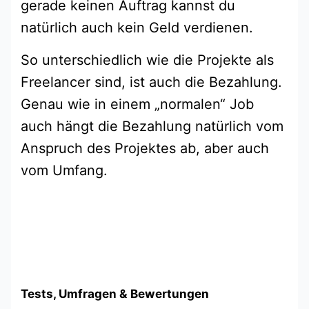
gerade keinen Auftrag kannst du
natürlich auch kein Geld verdienen.
So unterschiedlich wie die Projekte als
Freelancer sind, ist auch die Bezahlung.
Genau wie in einem „normalen“ Job
auch hängt die Bezahlung natürlich vom
Anspruch des Projektes ab, aber auch
vom Umfang.
Tests, Umfragen & Bewertungen