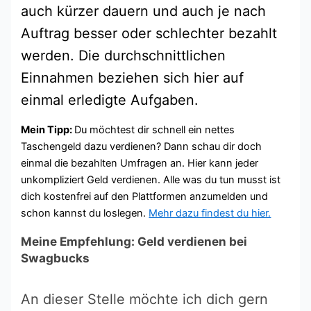
auch kürzer dauern und auch je nach
Auftrag besser oder schlechter bezahlt
werden. Die durchschnittlichen
Einnahmen beziehen sich hier auf
einmal erledigte Aufgaben.
Mein Tipp:
Du möchtest dir schnell ein nettes
Taschengeld dazu verdienen? Dann schau dir doch
einmal die bezahlten Umfragen an. Hier kann jeder
unkompliziert Geld verdienen. Alle was du tun musst ist
dich kostenfrei auf den Plattformen anzumelden und
schon kannst du loslegen.
Mehr dazu findest du hier.
Meine Empfehlung:
Geld verdienen bei
Swagbucks
An dieser Stelle möchte ich dich gern