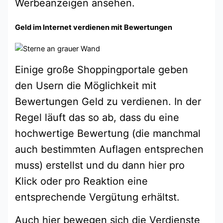
Werbeanzeigen ansehen.
Geld im Internet verdienen mit Bewertungen
Einige große Shoppingportale geben
den Usern die Möglichkeit mit
Bewertungen Geld zu verdienen. In der
Regel läuft das so ab, dass du eine
hochwertige Bewertung (die manchmal
auch bestimmten Auflagen entsprechen
muss) erstellst und du dann hier pro
Klick oder pro Reaktion eine
entsprechende Vergütung erhältst.
Auch hier bewegen sich die Verdienste