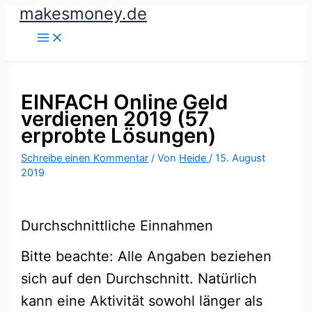
makesmoney.de
Zum
Inhalt
springen
EINFACH Online Geld
verdienen 2019 (57
erprobte Lösungen)
Schreibe einen Kommentar
/ Von
Heide
/
15. August
2019
Durchschnittliche Einnahmen
Bitte beachte: Alle Angaben beziehen
sich auf den Durchschnitt. Natürlich
kann eine Aktivität sowohl länger als