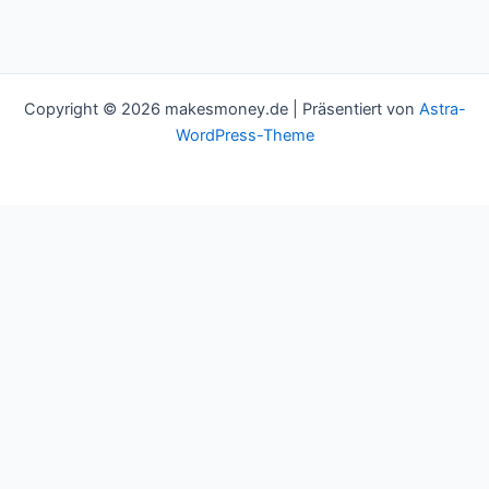
Copyright © 2026 makesmoney.de | Präsentiert von
Astra-
WordPress-Theme
This website uses cookies to improve your experience. We'll
assume you're ok with this, but you can opt-out if you wish.
Cookie settings
ACCEPT
Schließen
Privacy Overview
This website uses cookies to improve your experience while you
navigate through the website. Out of these cookies, the cookies