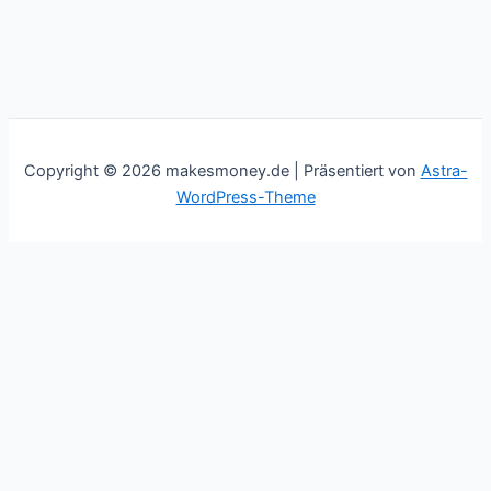
Copyright © 2026 makesmoney.de | Präsentiert von
Astra-
WordPress-Theme
This website uses cookies to improve your experience. We'll
assume you're ok with this, but you can opt-out if you wish.
Cookie settings
ACCEPT
Schließen