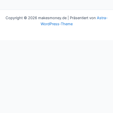
Copyright © 2026 makesmoney.de | Präsentiert von
Astra-
WordPress-Theme
This website uses cookies to improve your experience. We'll
assume you're ok with this, but you can opt-out if you wish.
Cookie settings
ACCEPT
Schließen
Privacy Overview
This website uses cookies to improve your experience while you
navigate through the website. Out of these cookies, the cookies
that are categorized as necessary are stored on your browser as