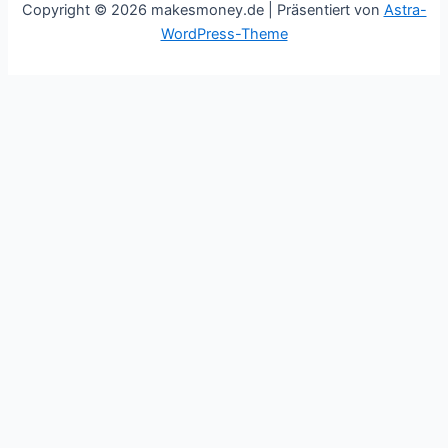
Copyright © 2026 makesmoney.de | Präsentiert von
Astra-
WordPress-Theme
This website uses cookies to improve your experience. We'll
assume you're ok with this, but you can opt-out if you wish.
Cookie settings
ACCEPT
Schließen
Privacy Overview
This website uses cookies to improve your experience while
you navigate through the website. Out of these cookies, the
cookies that are categorized as necessary are stored on your
browser as they are essential for the working of basic